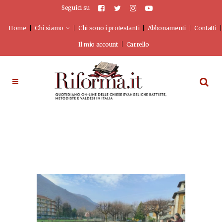
Seguici su
Home
Chi siamo
Chi sono i protestanti
Abbonamenti
Contatti
Il mio account
Carrello