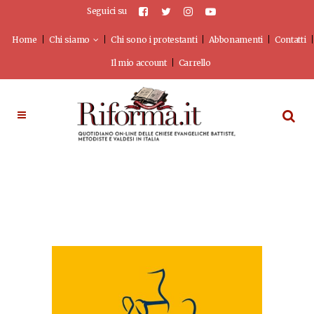
Seguici su
Home
Chi siamo
Chi sono i protestanti
Abbonamenti
Contatti
Il mio account
Carrello