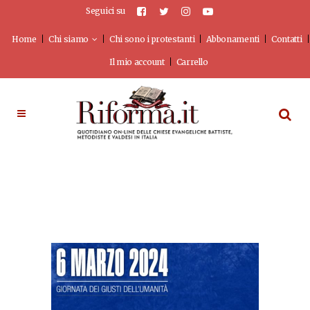
Seguici su
Home
Chi siamo
Chi sono i protestanti
Abbonamenti
Contatti
Il mio account
Carrello