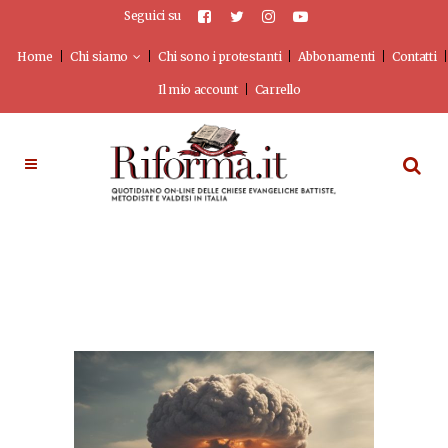
Seguici su
Home
Chi siamo
Chi sono i protestanti
Abbonamenti
Contatti
Il mio account
Carrello