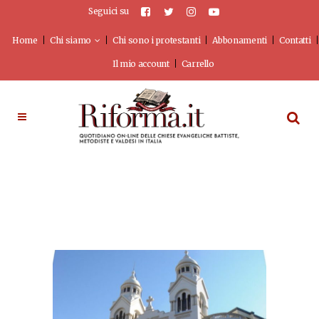
Seguici su
Home
Chi siamo
Chi sono i protestanti
Abbonamenti
Contatti
Il mio account
Carrello