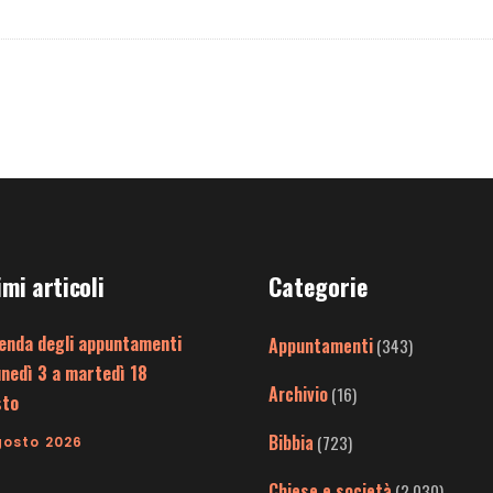
imi articoli
Categorie
enda degli appuntamenti
Appuntamenti
(343)
unedì 3 a martedì 18
Archivio
(16)
sto
Bibbia
(723)
gosto 2026
Chiese e società
(2.030)