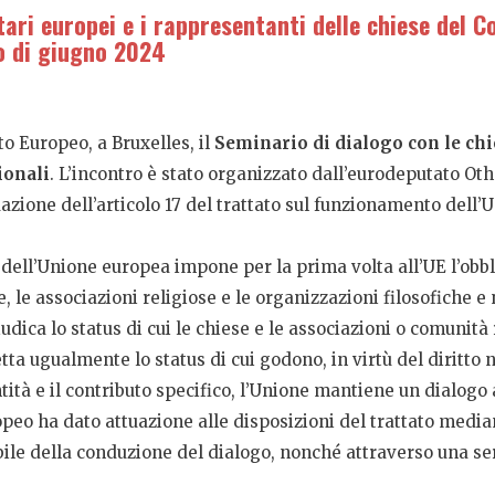
tari europei e i rappresentanti delle chiese del C
to di giugno 2024
to Europeo, a Bruxelles, il
Seminario di dialogo con le chie
ionali
. L’incontro è stato organizzato dall’eurodeputato O
zione dell’articolo 17 del trattato sul funzionamento dell’
o dell’Unione europea impone per la prima volta all’UE l’obb
, le associazioni religiose e le organizzazioni filosofiche e
iudica lo status di cui le chiese e le associazioni o comunit
etta ugualmente lo status di cui godono, in virtù del diritto 
tità e il contributo specifico, l’Unione mantiene un dialogo 
peo ha dato attuazione alle disposizioni del trattato media
le della conduzione del dialogo, nonché attraverso una serie 