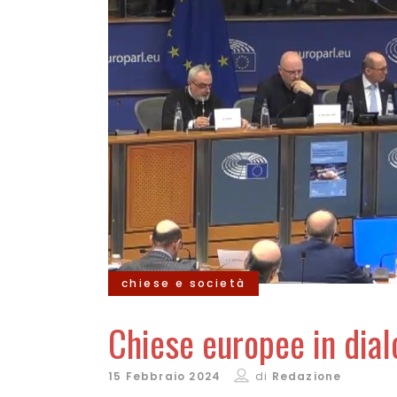
chiese e società
Chiese europee in dialo
15 Febbraio 2024
di
Redazione