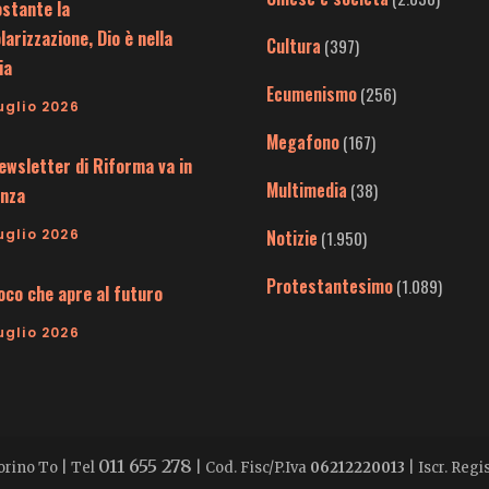
stante la
larizzazione, Dio è nella
Cultura
(397)
ia
Ecumenismo
(256)
uglio 2026
Megafono
(167)
ewsletter di Riforma va in
Multimedia
(38)
nza
uglio 2026
Notizie
(1.950)
Protestantesimo
(1.089)
uoco che apre al futuro
uglio 2026
011 655 278
Torino To | Tel
| Cod. Fisc/P.Iva
06212220013
| Iscr. Reg