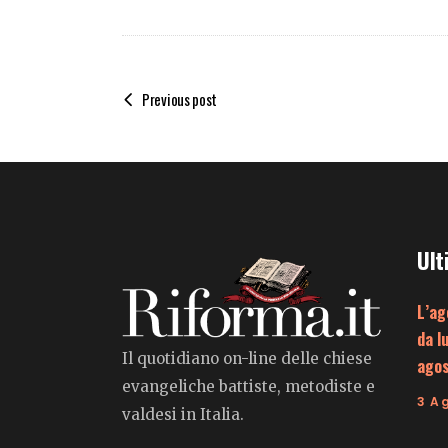
Previous post
Ult
L’ag
da l
Il quotidiano on-line delle chiese
ago
evangeliche battiste, metodiste e
3 A
valdesi in Italia.