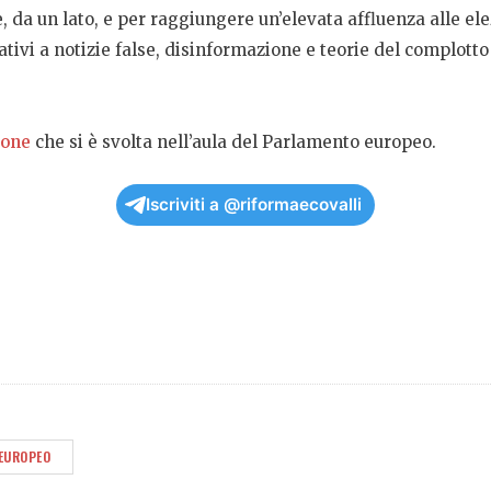
 da un lato, e per raggiungere un’elevata affluenza alle elez
ivi a notizie false, disinformazione e teorie del complotto
ione
che si è svolta nell’aula del Parlamento europeo.
Iscriviti a @riformaecovalli
EUROPEO