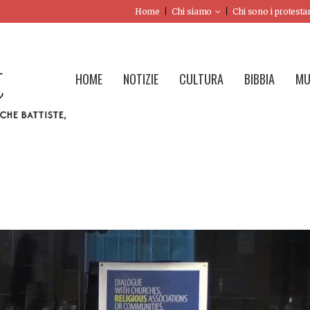
Home
Chi siamo
Chi sono i protesta
HOME
NOTIZIE
CULTURA
BIBBIA
MU