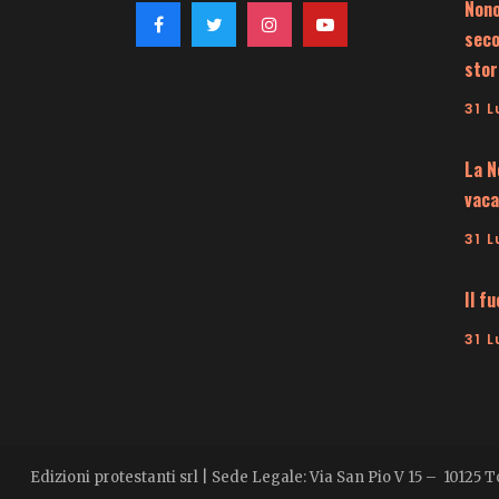
Nono
seco
stor
31 L
La N
vaca
31 L
Il f
31 L
Edizioni protestanti srl | Sede Legale: Via San Pio V 15 – 10125 