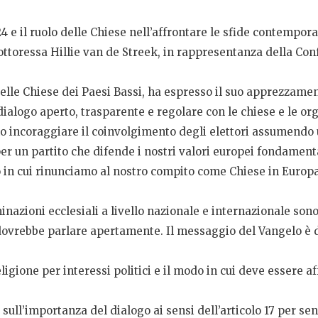
24 e il ruolo delle Chiese nell’affrontare le sfide contempo
 dottoressa Hillie van de Streek, in rappresentanza della Co
elle Chiese dei Paesi Bassi, ha espresso il suo apprezzament
ialogo aperto, trasparente e regolare con le chiese e le org
incoraggiare il coinvolgimento degli elettori assumendo u
per un partito che difende i nostri valori europei fondamenta
in cui rinunciamo al nostro compito come Chiese in Europa 
nazioni ecclesiali a livello nazionale e internazionale son
ovrebbe parlare apertamente. Il messaggio del Vangelo è di 
ligione per interessi politici e il modo in cui deve essere a
 sull’importanza del dialogo ai sensi dell’articolo 17 per sen