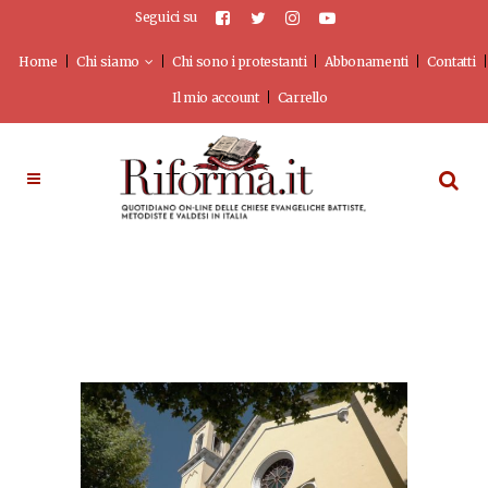
Seguici su
Home
Chi siamo
Chi sono i protestanti
Abbonamenti
Contatti
Il mio account
Carrello