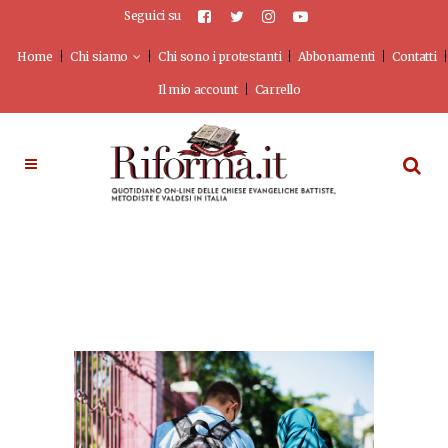
Seguici su
Home
Chi siamo
Chi sono i protestanti
Abbonamenti
Contatti
Il mio account
Carrello