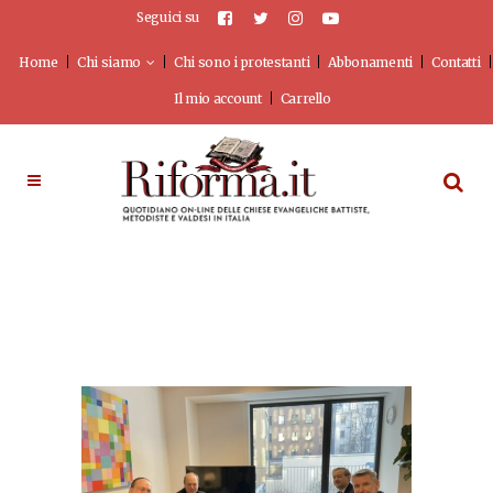
Seguici su
Home
Chi siamo
Chi sono i protestanti
Abbonamenti
Contatti
Il mio account
Carrello